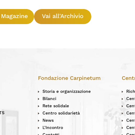
l Magazine
Vai all'Archivio
Fondazione Carpinetum
Cent
Storia e organizzazione
Rich
Bilanci
Cent
Rete solidale
Cen
ETS
Centro solidarietà
Cen
News
Cen
L’Incontro
Cent