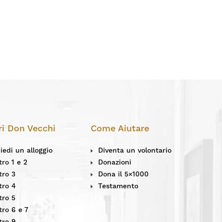
ri Don Vecchi
Come Aiutare
iedi un alloggio
Diventa un volontario
ro 1 e 2
Donazioni
tro 3
Dona il 5×1000
tro 4
Testamento
tro 5
ro 6 e 7