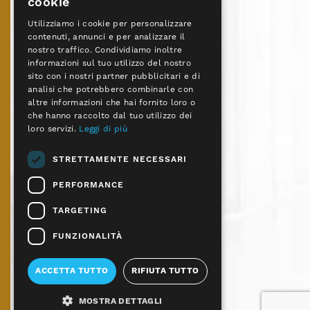
cookie
L’Incontro
Utilizziamo i cookie per personalizzare
Contatti
contenuti, annunci e per analizzare il
Centri Don Vecchi
nostro traffico. Condividiamo inoltre
informazioni sul tuo utilizzo del nostro
sito con i nostri partner pubblicitari e di
Richiedi un alloggio
analisi che potrebbero combinarle con
Centro 1 e 2
altre informazioni che hai fornito loro o
Centro 3
che hanno raccolto dal tuo utilizzo dei
Centro 4
loro servizi.
Leggi di più
Centro 5
STRETTAMENTE NECESSARI
Centro 6 e 7
Centro 9
PERFORMANCE
Come Aiutare
TARGETING
Diventa un volontario
FUNZIONALITÀ
Donazioni
Dona il 5×1000
ACCETTA TUTTO
RIFIUTA TUTTO
Testamento
MOSTRA DETTAGLI