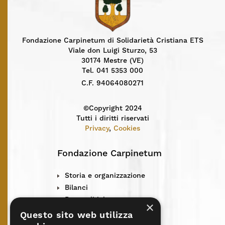
Fondazione Carpinetum di Solidarietà Cristiana ETS
Viale don Luigi Sturzo, 53
30174 Mestre (VE)
Tel. 041 5353 000
C.F. 94064080271
©Copyright 2024
Tutti i diritti riservati
Privacy
,
Cookies
Fondazione Carpinetum
Storia e organizzazione
Bilanci
Rete solidale
×
Centro solidarietà
Questo sito web utilizza
News