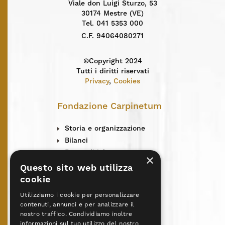
Viale don Luigi Sturzo, 53
30174 Mestre (VE)
Tel. 041 5353 000
C.F. 94064080271
©Copyright 2024
Tutti i diritti riservati
Privacy
,
Cookies
Fondazione Carpinetum
Storia e organizzazione
Bilanci
Rete solidale
×
Centro solidarietà
Questo sito web utilizza
News
cookie
L’Incontro
Utilizziamo i cookie per personalizzare
Contatti
contenuti, annunci e per analizzare il
Centri Don Vecchi
nostro traffico. Condividiamo inoltre
informazioni sul tuo utilizzo del nostro