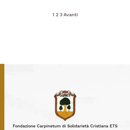
Paginazione
1
2
3
Avanti
degli
articoli
Fondazione Carpinetum di Solidarietà Cristiana ETS