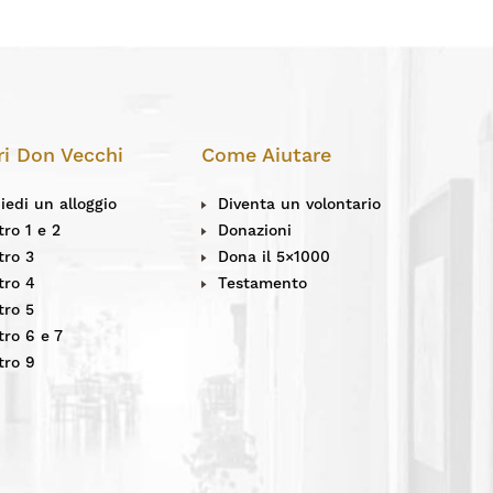
ri Don Vecchi
Come Aiutare
iedi un alloggio
Diventa un volontario
ro 1 e 2
Donazioni
tro 3
Dona il 5×1000
tro 4
Testamento
tro 5
ro 6 e 7
tro 9