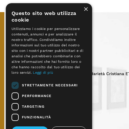
×
Questo sito web utilizza
cookie
Utilizziamo i cookie per personalizzare
contenuti, annunci e per analizzare il
nostro traffico. Condividiamo inoltre
informazioni sul tuo utilizzo del nostro
sito con i nostri partner pubblicitari e di
analisi che potrebbero combinarle con
altre informazioni che hai fornito loro o
che hanno raccolto dal tuo utilizzo dei
loro servizi.
Leggi di più
Fondazione Carpinetum di Solidarietà Cristiana 
Viale don Luigi Sturzo, 53
30174 Mestre (VE)
STRETTAMENTE NECESSARI
Tel. 041 5353 000
PERFORMANCE
C.F. 94064080271
TARGETING
©Copyright 2024
FUNZIONALITÀ
Tutti i diritti riservati
Privacy
,
Cookies