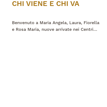
CHI VIENE E CHI VA
Benvenuto a Maria Angela, Laura, Fiorella
e Rosa Maria, nuove arrivate nei Centri
don Vecchi, e un saluto a Giorgia e
Oreste in partenza. Ricordiamo con
affetto Luigi, scomparso a 84 anni,
volontario gentile e sorridente al Centro
di Carpenedo dal 2017.