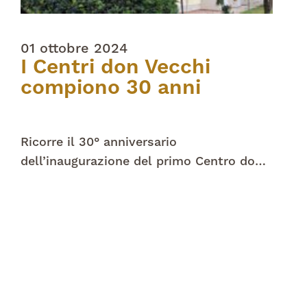
01 ottobre 2024
I Centri don Vecchi
compiono 30 anni
Ricorre il 30° anniversario
dell’inaugurazione del primo Centro don
Vecchi, realizzato nel 1994 grazie alla
visione e determinazione di don Armando
Trevisiol, sostenuto da una comunità
fedele.