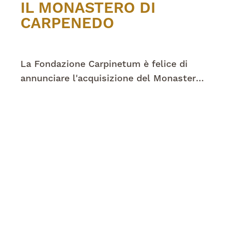
IL MONASTERO DI
CARPENEDO
La Fondazione Carpinetum è felice di
annunciare l'acquisizione del Monastero
delle Suore di Clausura Eremitane Scalze
di Carpenedo!!!