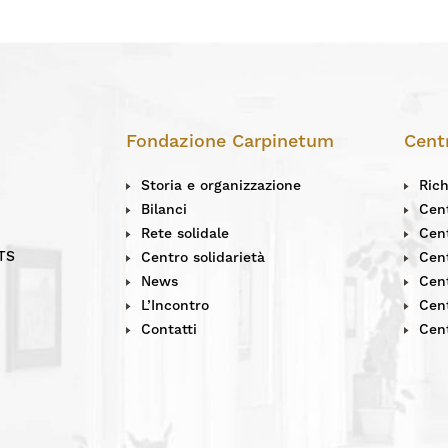
Fondazione Carpinetum
Cent
Storia e organizzazione
Rich
Bilanci
Cent
Rete solidale
Cen
ETS
Centro solidarietà
Cen
News
Cen
L’Incontro
Cent
Contatti
Cen