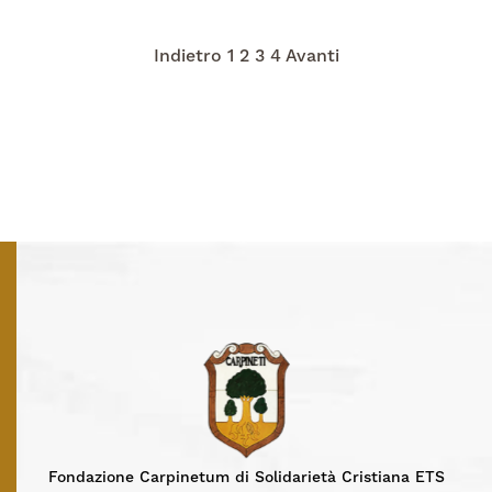
Paginazione
Indietro
1
2
3
4
Avanti
degli
articoli
Fondazione Carpinetum di Solidarietà Cristiana ETS