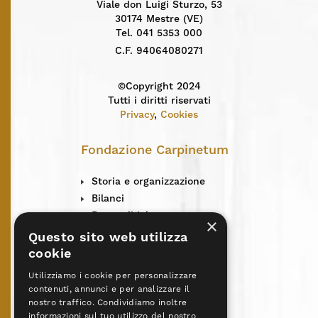
Viale don Luigi Sturzo, 53
30174 Mestre (VE)
Tel. 041 5353 000
C.F. 94064080271
©Copyright 2024
Tutti i diritti riservati
Privacy
,
Cookies
Fondazione Carpinetum
Storia e organizzazione
Bilanci
Rete solidale
×
Centro solidarietà
Questo sito web utilizza
News
cookie
L’Incontro
Utilizziamo i cookie per personalizzare
Contatti
contenuti, annunci e per analizzare il
Centri Don Vecchi
nostro traffico. Condividiamo inoltre
informazioni sul tuo utilizzo del nostro